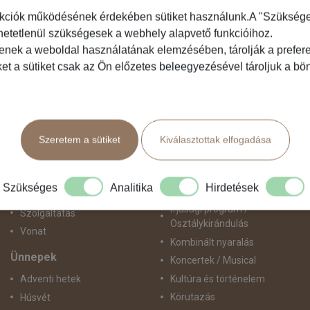
kciók működésének érdekében sütiket használunk.A "Szükséges"
hetetlenül szükségesek a webhely alapvető funkcióihoz.
Közlekedés
Programtípus
tenek a weboldal használatának elemzésében, tárolják a preferen
ket a sütiket csak az Ön előzetes beleegyezésével tároljuk a b
Busszal
1 napos utak
busz+hajó
Belépőjegy
Egyénileg
Egyéni út
Fly & Drive
Egzotikus út
Szeretem a sütiket
Kiválasztottak elfogadása
Hajó
Fesztiválok
repülő+busz
Golfút
repülő+hajó
Gyalogtúra
Szükséges
Analitika
Hirdetések
Repülővel
Hajóút
Ifjúsági program /
Szolgáltatás
Osztálykirándulás
Vonat
Kombinált nyaralás
Ünnepek
Koncertek / Musical
Kultúra és történelem
Adventi hetek
Körutazás
Húsvét