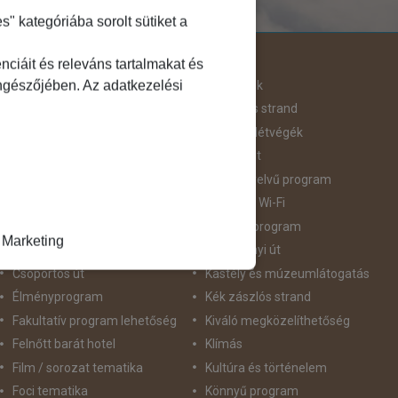
 kategóriába sorolt sütiket a
Útjellemző
ciáit és releváns tartalmakat és
öngészőjében. Az adatkezelési
Adventi út
Hegyvidék
Aktív pihenés
Homokos strand
Augusztus 20
Hosszú Hétvégék
Belépőjegy
Húsvéti út
Bor - Gasztronómia
idegennyelvű program
Búvárkodás
Ingyenes Wi-Fi
Családbarát
Intenzív program
Marketing
Csillagtúra
Karácsonyi út
Csoportos út
Kastély és múzeumlátogatás
Élményprogram
Kék zászlós strand
Fakultatív program lehetőség
Kiváló megközelíthetőség
Felnőtt barát hotel
Klímás
Film / sorozat tematika
Kultúra és történelem
Foci tematika
Könnyű program