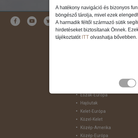
A hatékony navigáció és bizonyos fun
böngésző tárolja, mivel ezek elenged
Földrészek
A harmadik féltől származó sütik segí
hirdetéseket biztosítanak Önnek. Eze
Ausztrália
tájékoztatót
ITT
olvashatja bővebben.
Ázsia
Csendes-Óceáni Szigetvilág
Dél-Afrika
Dél-Amerika
Dél-Európa
Észak-Afrika
Észak-Amerika
Észak-Európa
Hajóutak
Kelet-Európa
Közel-Kelet
Közép-Amerika
Közép-Európa