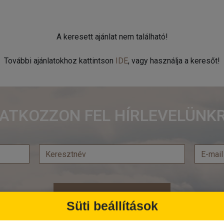
A keresett ajánlat nem található!
További ajánlatokhoz kattintson
IDE
, vagy használja a keresőt!
RATKOZZON FEL HÍRLEVELÜNKR
Feliratkozás
Süti beállítások