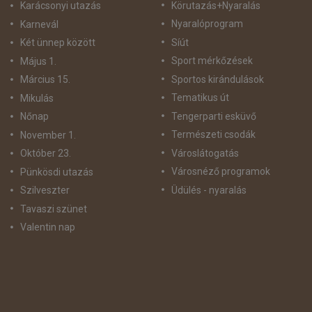
Körutazás+Nyaralás
Karácsonyi utazás
Nyaralóprogram
Karnevál
Síút
Két ünnep között
Sport mérkőzések
Május 1.
Sportos kirándulások
Március 15.
Tematikus út
Mikulás
Tengerparti esküvő
Nőnap
Természeti csodák
November 1.
Városlátogatás
Október 23.
Városnéző programok
Pünkösdi utazás
Üdülés - nyaralás
Szilveszter
Tavaszi szünet
Valentin nap