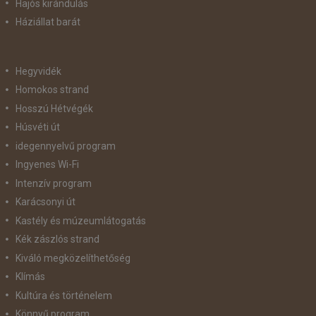
Hajós kirándulás
Háziállat barát
Hegyvidék
Homokos strand
Hosszú Hétvégék
Húsvéti út
idegennyelvű program
Ingyenes Wi-Fi
Intenzív program
Karácsonyi út
Kastély és múzeumlátogatás
Kék zászlós strand
Kiváló megközelíthetőség
Klímás
Kultúra és történelem
Könnyű program