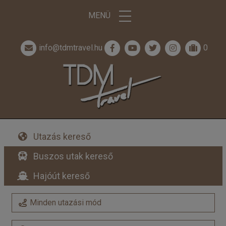
MENÜ
info@tdmtravel.hu
0
Utazás kereső
Buszos utak kereső
Hajóút kereső