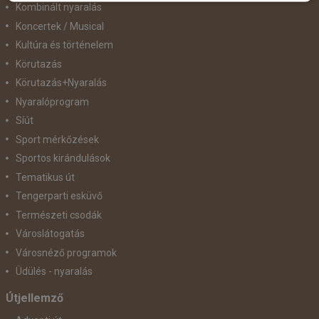
Kombinált nyaralás
Koncertek / Musical
Kultúra és történelem
Körutazás
Körutazás+Nyaralás
Nyaralóprogram
Síút
Sport mérkőzések
Sportos kirándulások
Tematikus út
Tengerparti esküvő
Természeti csodák
Városlátogatás
Városnéző programok
Üdülés - nyaralás
Útjellemző