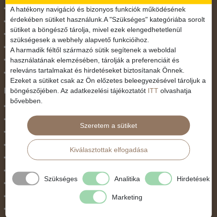
November 1.
A hatékony navigáció és bizonyos funkciók működésének
érdekében sütiket használunk.A "Szükséges" kategóriába sorolt
Október 23.
sütiket a böngésző tárolja, mivel ezek elengedhetetlenül
Pünkösdi utazás
szükségesek a webhely alapvető funkcióihoz.
Szilveszter
A harmadik féltől származó sütik segítenek a weboldal
használatának elemzésében, tárolják a preferenciáit és
Tavaszi szünet
releváns tartalmakat és hirdetéseket biztosítanak Önnek.
Valentin nap
Ezeket a sütiket csak az Ön előzetes beleegyezésével tároljuk a
Programtípus
böngészőjében. Az adatkezelési tájékoztatót
ITT
olvashatja
bővebben.
1 napos utak
Belépőjegy
Szeretem a sütiket
Egyéni út
Egzotikus út
Kiválasztottak elfogadása
Fesztiválok
Golfút
Szükséges
Analitika
Hirdetések
Gyalogtúra
Hajóút
Marketing
Ifjúsági program / Osztálykirándulás