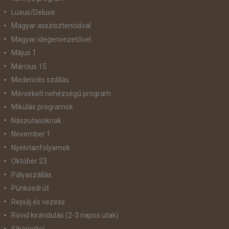
Luxus/Deluxe
Magyar asszisztenciával
Magyar idegenvezetővel
Május 1
Március 15
Medencés szállás
Mérsékelt nehézségű program
Mikulás programok
Nászutasoknak
November 1
Nyelvtanfolyamok
Október 23
Pályaszállás
Pünkösdi út
Repülj és vezess
Rövid kirándulás (2-3 napos utak)
Síbérlettel