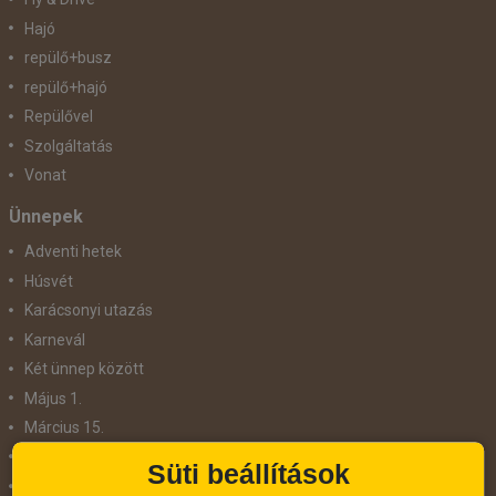
Hajó
repülő+busz
repülő+hajó
Repülővel
Szolgáltatás
Vonat
Ünnepek
Adventi hetek
Húsvét
Karácsonyi utazás
Karnevál
Két ünnep között
Május 1.
Március 15.
Mikulás
Süti beállítások
Nőnap