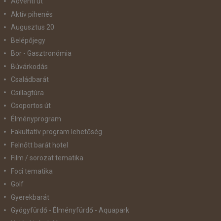
Adventi út
Aktív pihenés
Augusztus 20
Belépőjegy
Bor - Gasztronómia
Búvárkodás
Családbarát
Csillagtúra
Csoportos út
Élményprogram
Fakultatív program lehetőség
Felnőtt barát hotel
Film / sorozat tematika
Foci tematika
Golf
Gyerekbarát
Gyógyfürdő - Élményfürdő - Aquapark