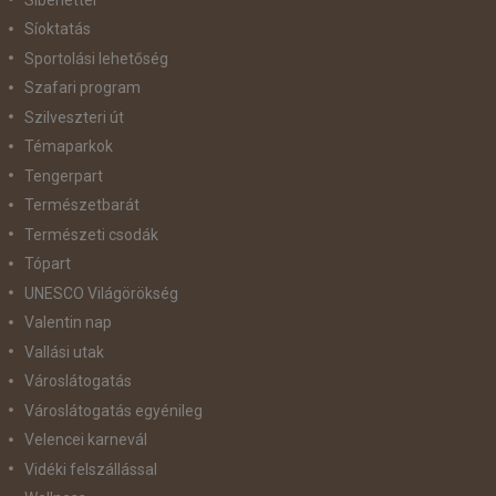
Síoktatás
Sportolási lehetőség
Szafari program
Szilveszteri út
Témaparkok
Tengerpart
Természetbarát
Természeti csodák
Tópart
UNESCO Világörökség
Valentin nap
Vallási utak
Városlátogatás
Városlátogatás egyénileg
Velencei karnevál
Vidéki felszállással