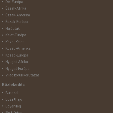
Dél-Európa
Észak-Afrika
Észak-Amerika
Észak-Európa
Hajóutak
Kelet-Európa
Közel-Kelet
Közép-Amerika
Közép-Európa
Nyugat-Afrika
Nyugat-Európa
Világ körüli körutazás
Közlekedés
Busszal
busz+hajó
Egyénileg
Fly & Drive