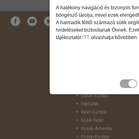
A hatékony navigáció és bizonyos fun
böngésző tárolja, mivel ezek elenged
Földrészek
A harmadik féltől származó sütik segí
hirdetéseket biztosítanak Önnek. Eze
Ausztrália
tájékoztatót
ITT
olvashatja bővebben.
Ázsia
Csendes-Óceáni Szigetvilág
Dél-Afrika
Dél-Amerika
Dél-Európa
Észak-Afrika
Észak-Amerika
Észak-Európa
Hajóutak
Kelet-Európa
Közel-Kelet
Közép-Amerika
Közép-Európa