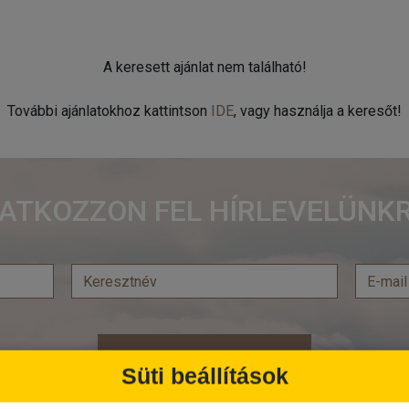
A keresett ajánlat nem található!
További ajánlatokhoz kattintson
IDE
, vagy használja a keresőt!
RATKOZZON FEL HÍRLEVELÜNKR
Feliratkozás
Süti beállítások