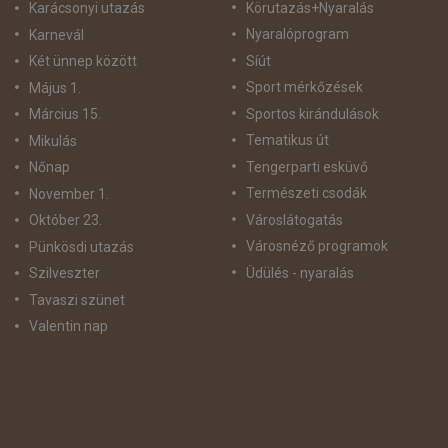
Körutazás+Nyaralás
Karácsonyi utazás
Nyaralóprogram
Karnevál
Síút
Két ünnep között
Sport mérkőzések
Május 1.
Sportos kirándulások
Március 15.
Tematikus út
Mikulás
Tengerparti esküvő
Nőnap
Természeti csodák
November 1.
Városlátogatás
Október 23.
Városnéző programok
Pünkösdi utazás
Üdülés - nyaralás
Szilveszter
Tavaszi szünet
Valentin nap