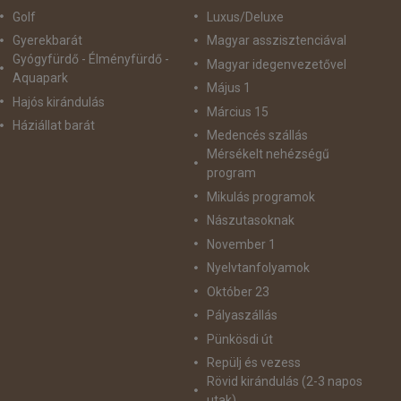
Golf
Luxus/Deluxe
Gyerekbarát
Magyar asszisztenciával
Gyógyfürdő - Élményfürdő -
Magyar idegenvezetővel
Aquapark
Május 1
Hajós kirándulás
Március 15
Háziállat barát
Medencés szállás
Mérsékelt nehézségű
program
Mikulás programok
Nászutasoknak
November 1
Nyelvtanfolyamok
Október 23
Pályaszállás
Pünkösdi út
Repülj és vezess
Rövid kirándulás (2-3 napos
utak)