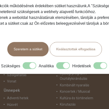
kciók működésének érdekében sütiket használunk.A "Szükséges"
hetetlenül szükségesek a webhely alapvető funkcióihoz.
Közlekedés
Programtípus
tenek a weboldal használatának elemzésében, tárolják a preferen
ket a sütiket csak az Ön előzetes beleegyezésével tároljuk a b
Busszal
1 napos utak
busz+hajó
Belépőjegy
Egyénileg
Egyéni út
Fly & Drive
Egzotikus út
Szeretem a sütiket
Kiválasztottak elfogadása
Hajó
Fesztiválok
repülő+busz
Golfút
repülő+hajó
Gyalogtúra
Szükséges
Analitika
Hirdetések
Repülővel
Hajóút
Ifjúsági program /
Szolgáltatás
Osztálykirándulás
Vonat
Kombinált nyaralás
Ünnepek
Koncertek / Musical
Kultúra és történelem
Adventi hetek
Körutazás
Húsvét