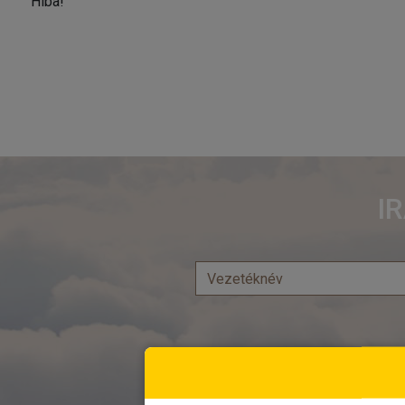
Hiba!
I