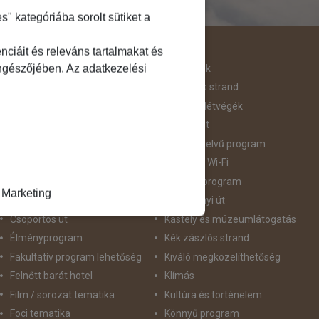
 kategóriába sorolt sütiket a
Útjellemző
ciáit és releváns tartalmakat és
öngészőjében. Az adatkezelési
Adventi út
Hegyvidék
Aktív pihenés
Homokos strand
Augusztus 20
Hosszú Hétvégék
Belépőjegy
Húsvéti út
Bor - Gasztronómia
idegennyelvű program
Búvárkodás
Ingyenes Wi-Fi
Családbarát
Intenzív program
Marketing
Csillagtúra
Karácsonyi út
Csoportos út
Kastély és múzeumlátogatás
Élményprogram
Kék zászlós strand
Fakultatív program lehetőség
Kiváló megközelíthetőség
Felnőtt barát hotel
Klímás
Film / sorozat tematika
Kultúra és történelem
Foci tematika
Könnyű program