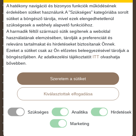
November 1.
A hatékony navigáció és bizonyos funkciók működésének
érdekében sütiket használunk.A "Szükséges" kategóriába sorolt
Október 23.
sütiket a böngésző tárolja, mivel ezek elengedhetetlenül
Pünkösdi utazás
szükségesek a webhely alapvető funkcióihoz.
Szilveszter
A harmadik féltől származó sütik segítenek a weboldal
használatának elemzésében, tárolják a preferenciáit és
Tavaszi szünet
releváns tartalmakat és hirdetéseket biztosítanak Önnek.
Valentin nap
Ezeket a sütiket csak az Ön előzetes beleegyezésével tároljuk a
Programtípus
böngészőjében. Az adatkezelési tájékoztatót
ITT
olvashatja
bővebben.
1 napos utak
Belépőjegy
Szeretem a sütiket
Egyéni út
Egzotikus út
Kiválasztottak elfogadása
Fesztiválok
Golfút
Szükséges
Analitika
Hirdetések
Gyalogtúra
Hajóút
Marketing
Ifjúsági program / Osztálykirándulás