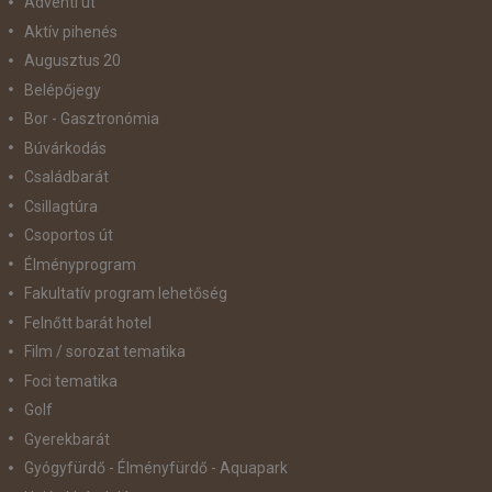
Adventi út
Aktív pihenés
Augusztus 20
Belépőjegy
Bor - Gasztronómia
Búvárkodás
Családbarát
Csillagtúra
Csoportos út
Élményprogram
Fakultatív program lehetőség
Felnőtt barát hotel
Film / sorozat tematika
Foci tematika
Golf
Gyerekbarát
Gyógyfürdő - Élményfürdő - Aquapark