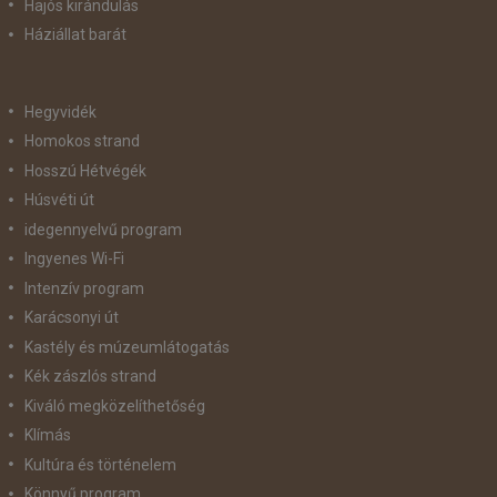
Hajós kirándulás
Háziállat barát
Hegyvidék
Homokos strand
Hosszú Hétvégék
Húsvéti út
idegennyelvű program
Ingyenes Wi-Fi
Intenzív program
Karácsonyi út
Kastély és múzeumlátogatás
Kék zászlós strand
Kiváló megközelíthetőség
Klímás
Kultúra és történelem
Könnyű program