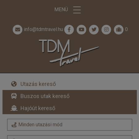
MENÜ
info@tdmtravel.hu
0
Utazás kereső
Buszos utak kereső
Hajóút kereső