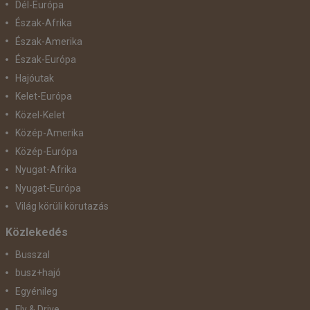
Dél-Európa
Észak-Afrika
Észak-Amerika
Észak-Európa
Hajóutak
Kelet-Európa
Közel-Kelet
Közép-Amerika
Közép-Európa
Nyugat-Afrika
Nyugat-Európa
Világ körüli körutazás
Közlekedés
Busszal
busz+hajó
Egyénileg
Fly & Drive