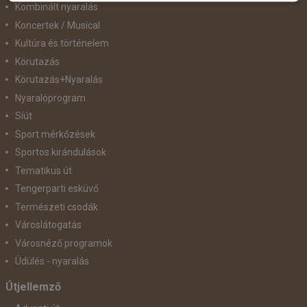
Kombinált nyaralás
Koncertek / Musical
Kultúra és történelem
Körutazás
Körutazás+Nyaralás
Nyaralóprogram
Síút
Sport mérkőzések
Sportos kirándulások
Tematikus út
Tengerparti esküvő
Természeti csodák
Városlátogatás
Városnéző programok
Üdülés - nyaralás
Útjellemző