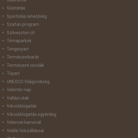
Síoktatás
Sportolási lehetőség
Szafari program
Szilveszteri út
Témaparkok
Tengerpart
Természetbarát
Természeti csodák
Tópart
UNESCO Világörökség
Valentin nap
Vallási utak
Városlátogatás
Városlátogatás egyénileg
Velencei karnevál
Vidéki felszállással