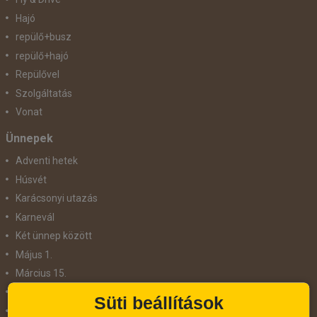
Hajó
repülő+busz
repülő+hajó
Repülővel
Szolgáltatás
Vonat
Ünnepek
Adventi hetek
Húsvét
Karácsonyi utazás
Karnevál
Két ünnep között
Május 1.
Március 15.
Mikulás
Süti beállítások
Nőnap