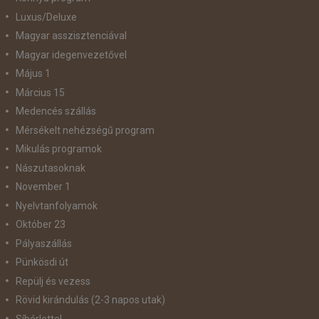
Luxus/Deluxe
Magyar asszisztenciával
Magyar idegenvezetővel
Május 1
Március 15
Medencés szállás
Mérsékelt nehézségű program
Mikulás programok
Nászutasoknak
November 1
Nyelvtanfolyamok
Október 23
Pályaszállás
Pünkösdi út
Repülj és vezess
Rövid kirándulás (2-3 napos utak)
Síbérlettel