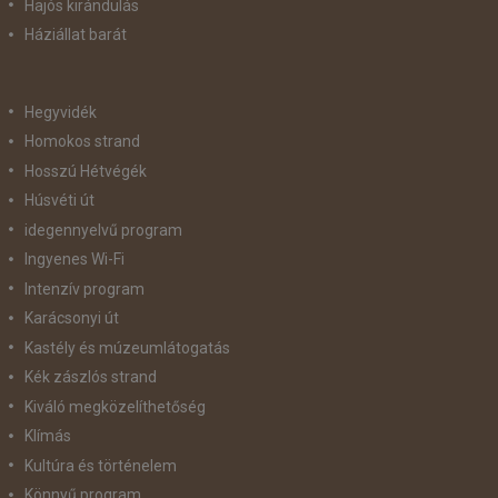
Hajós kirándulás
Háziállat barát
Hegyvidék
Homokos strand
Hosszú Hétvégék
Húsvéti út
idegennyelvű program
Ingyenes Wi-Fi
Intenzív program
Karácsonyi út
Kastély és múzeumlátogatás
Kék zászlós strand
Kiváló megközelíthetőség
Klímás
Kultúra és történelem
Könnyű program