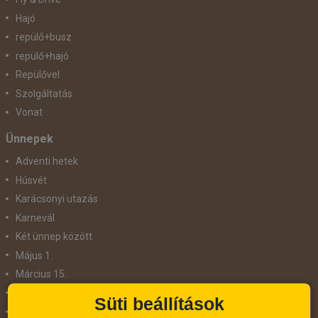
Hajó
repülő+busz
repülő+hajó
Repülővel
Szolgáltatás
Vonat
Ünnepek
Adventi hetek
Húsvét
Karácsonyi utazás
Karnevál
Két ünnep között
Május 1.
Március 15.
Mikulás
Süti beállítások
Nőnap