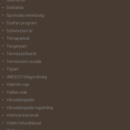
Síoktatás
Sportolási lehetőség
Szafari program
Szilveszteri út
Témaparkok
Tengerpart
Természetbarát
Természeti csodák
Tópart
UNESCO Világörökség
Valentin nap
Vallási utak
Városlátogatás
Városlátogatás egyénileg
Velencei karnevál
Vidéki felszállással