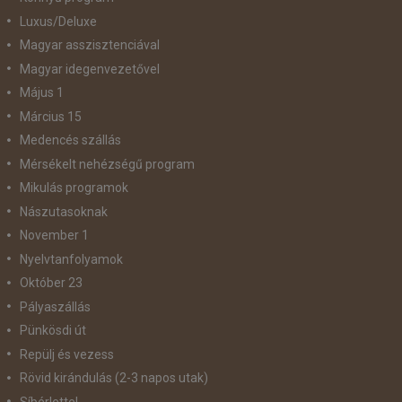
Luxus/Deluxe
Magyar asszisztenciával
Magyar idegenvezetővel
Május 1
Március 15
Medencés szállás
Mérsékelt nehézségű program
Mikulás programok
Nászutasoknak
November 1
Nyelvtanfolyamok
Október 23
Pályaszállás
Pünkösdi út
Repülj és vezess
Rövid kirándulás (2-3 napos utak)
Síbérlettel