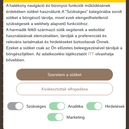
November 1.
A hatékony navigáció és bizonyos funkciók működésének
érdekében sütiket használunk.A "Szükséges" kategóriába sorolt
Október 23.
sütiket a böngésző tárolja, mivel ezek elengedhetetlenül
Pünkösdi utazás
szükségesek a webhely alapvető funkcióihoz.
Szilveszter
A harmadik féltől származó sütik segítenek a weboldal
használatának elemzésében, tárolják a preferenciáit és
Tavaszi szünet
releváns tartalmakat és hirdetéseket biztosítanak Önnek.
Valentin nap
Ezeket a sütiket csak az Ön előzetes beleegyezésével tároljuk a
Programtípus
böngészőjében. Az adatkezelési tájékoztatót
ITT
olvashatja
bővebben.
1 napos utak
Belépőjegy
Szeretem a sütiket
Egyéni út
Egzotikus út
Kiválasztottak elfogadása
Fesztiválok
Golfút
Szükséges
Analitika
Hirdetések
Gyalogtúra
Hajóút
Marketing
Ifjúsági program / Osztálykirándulás