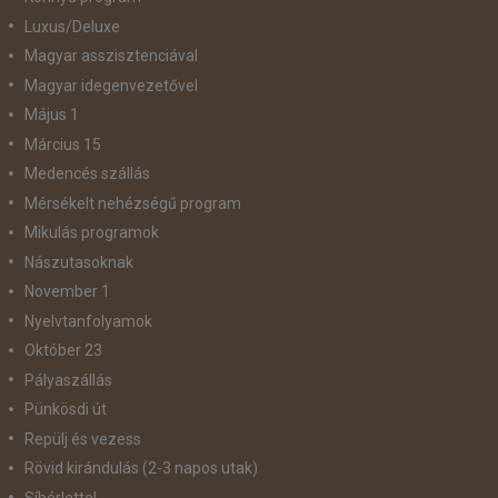
Luxus/Deluxe
Magyar asszisztenciával
Magyar idegenvezetővel
Május 1
Március 15
Medencés szállás
Mérsékelt nehézségű program
Mikulás programok
Nászutasoknak
November 1
Nyelvtanfolyamok
Október 23
Pályaszállás
Pünkösdi út
Repülj és vezess
Rövid kirándulás (2-3 napos utak)
Síbérlettel