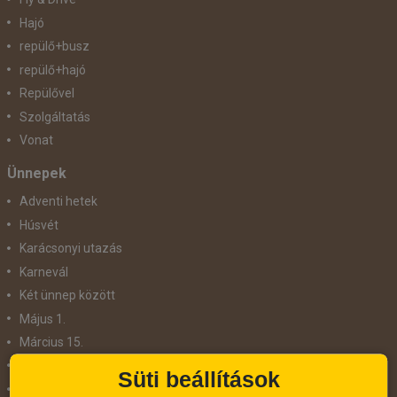
Hajó
repülő+busz
repülő+hajó
Repülővel
Szolgáltatás
Vonat
Ünnepek
Adventi hetek
Húsvét
Karácsonyi utazás
Karnevál
Két ünnep között
Május 1.
Március 15.
Mikulás
Süti beállítások
Nőnap