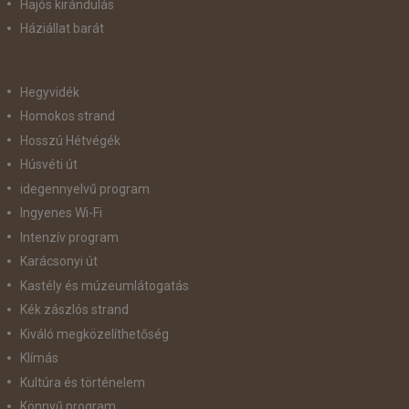
Hajós kirándulás
Háziállat barát
Hegyvidék
Homokos strand
Hosszú Hétvégék
Húsvéti út
idegennyelvű program
Ingyenes Wi-Fi
Intenzív program
Karácsonyi út
Kastély és múzeumlátogatás
Kék zászlós strand
Kiváló megközelíthetőség
Klímás
Kultúra és történelem
Könnyű program