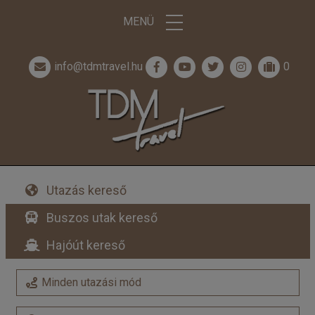
MENÜ
info@tdmtravel.hu
0
Utazás kereső
Buszos utak kereső
Hajóút kereső