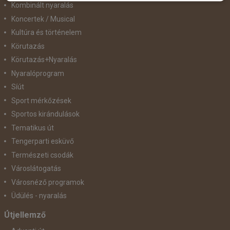
Kombinált nyaralás
Koncertek / Musical
Kultúra és történelem
Körutazás
Körutazás+Nyaralás
Nyaralóprogram
Síút
Sport mérkőzések
Sportos kirándulások
Tematikus út
Tengerparti esküvő
Természeti csodák
Városlátogatás
Városnéző programok
Üdülés - nyaralás
Útjellemző