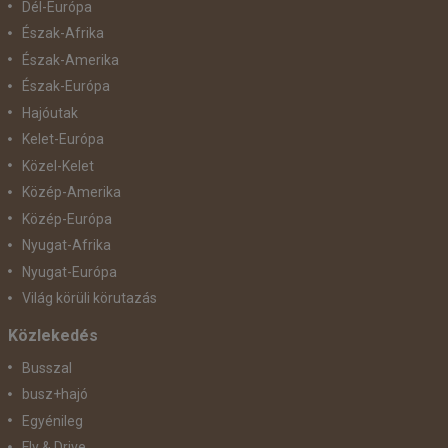
Dél-Európa
Észak-Afrika
Észak-Amerika
Észak-Európa
Hajóutak
Kelet-Európa
Közel-Kelet
Közép-Amerika
Közép-Európa
Nyugat-Afrika
Nyugat-Európa
Világ körüli körutazás
Közlekedés
Busszal
busz+hajó
Egyénileg
Fly & Drive