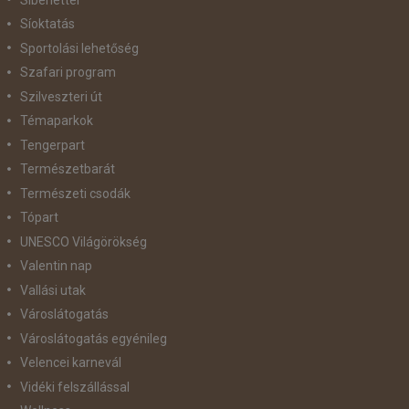
Síoktatás
Sportolási lehetőség
Szafari program
Szilveszteri út
Témaparkok
Tengerpart
Természetbarát
Természeti csodák
Tópart
UNESCO Világörökség
Valentin nap
Vallási utak
Városlátogatás
Városlátogatás egyénileg
Velencei karnevál
Vidéki felszállással