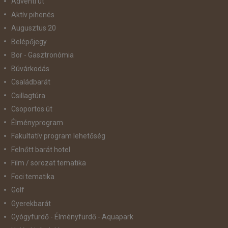
Adventi út
Aktív pihenés
Augusztus 20
Belépőjegy
Bor - Gasztronómia
Búvárkodás
Családbarát
Csillagtúra
Csoportos út
Élményprogram
Fakultatív program lehetőség
Felnőtt barát hotel
Film / sorozat tematika
Foci tematika
Golf
Gyerekbarát
Gyógyfürdő - Élményfürdő - Aquapark