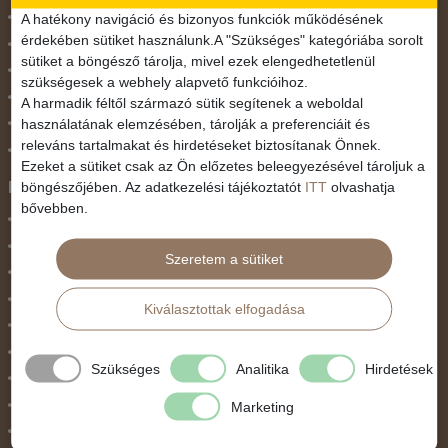
November 1.
A hatékony navigáció és bizonyos funkciók működésének
érdekében sütiket használunk.A "Szükséges" kategóriába sorolt
Október 23.
sütiket a böngésző tárolja, mivel ezek elengedhetetlenül
Pünkösdi utazás
szükségesek a webhely alapvető funkcióihoz.
Szilveszter
A harmadik féltől származó sütik segítenek a weboldal
használatának elemzésében, tárolják a preferenciáit és
Tavaszi szünet
releváns tartalmakat és hirdetéseket biztosítanak Önnek.
Valentin nap
Ezeket a sütiket csak az Ön előzetes beleegyezésével tároljuk a
Programtípus
böngészőjében. Az adatkezelési tájékoztatót
ITT
olvashatja
bővebben.
1 napos utak
Belépőjegy
Szeretem a sütiket
Egyéni út
Egzotikus út
Kiválasztottak elfogadása
Fesztiválok
Golfút
Szükséges
Analitika
Hirdetések
Gyalogtúra
Hajóút
Marketing
Ifjúsági program / Osztálykirándulás