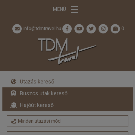
MENÜ
info@tdmtravel.hu
0
Utazás kereső
Buszos utak kereső
Hajóút kereső