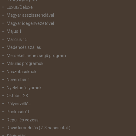
Luxus/Deluxe
Magyar asszisztenciával
Magyar idegenvezetővel
Május 1
Március 15
Medencés szállás
Mérsékelt nehézségű program
Mikulás programok
Nászutasoknak
November 1
Nyelvtanfolyamok
Október 23
Pályaszállás
Pünkösdi út
Repülj és vezess
Rövid kirándulás (2-3 napos utak)
Síbérlettel