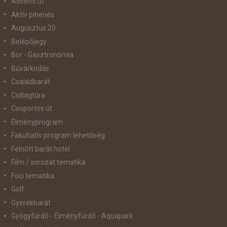
Adventi út
Aktív pihenés
Augusztus 20
Belépőjegy
Bor - Gasztronómia
Búvárkodás
Családbarát
Csillagtúra
Csoportos út
Élményprogram
Fakultatív program lehetőség
Felnőtt barát hotel
Film / sorozat tematika
Foci tematika
Golf
Gyerekbarát
Gyógyfürdő - Élményfürdő - Aquapark