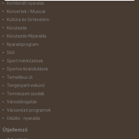
Kombinált nyaralás
Koncertek / Musical
Kultúra és történelem
Körutazás
Körutazás+Nyaralás
Nyaralóprogram
Síút
Sport mérkőzések
Sportos kirándulások
Tematikus út
Tengerparti esküvő
Természeti csodák
Városlátogatás
Városnéző programok
Üdülés - nyaralás
Útjellemző