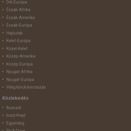
Dél-Európa
Észak-Afrika
Észak-Amerika
Észak-Európa
Hajóutak
Kelet-Európa
Közel-Kelet
Közép-Amerika
Közép-Európa
Nyugat-Afrika
Nyugat-Európa
Világ körüli körutazás
Közlekedés
Busszal
busz+hajó
Egyénileg
Fly & Drive