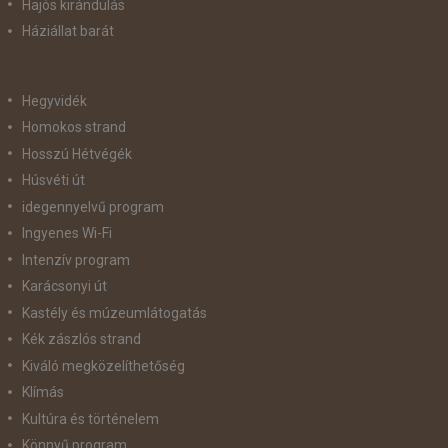
Hajós kirándulás
Háziállat barát
Hegyvidék
Homokos strand
Hosszú Hétvégék
Húsvéti út
idegennyelvű program
Ingyenes Wi-Fi
Intenzív program
Karácsonyi út
Kastély és múzeumlátogatás
Kék zászlós strand
Kiváló megközelíthetőség
Klímás
Kultúra és történelem
Könnyű program