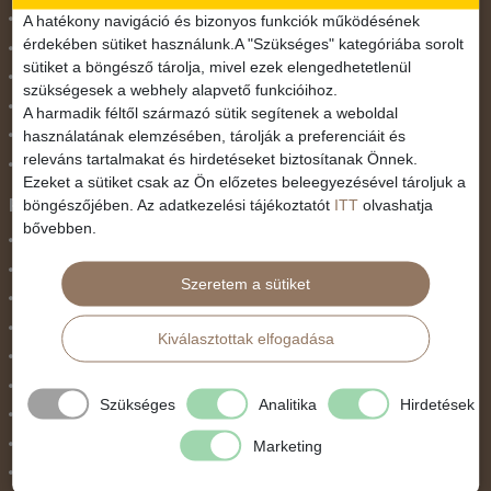
November 1.
A hatékony navigáció és bizonyos funkciók működésének
érdekében sütiket használunk.A "Szükséges" kategóriába sorolt
Október 23.
sütiket a böngésző tárolja, mivel ezek elengedhetetlenül
Pünkösdi utazás
szükségesek a webhely alapvető funkcióihoz.
Szilveszter
A harmadik féltől származó sütik segítenek a weboldal
használatának elemzésében, tárolják a preferenciáit és
Tavaszi szünet
releváns tartalmakat és hirdetéseket biztosítanak Önnek.
Valentin nap
Ezeket a sütiket csak az Ön előzetes beleegyezésével tároljuk a
Programtípus
böngészőjében. Az adatkezelési tájékoztatót
ITT
olvashatja
bővebben.
1 napos utak
Belépőjegy
Szeretem a sütiket
Egyéni út
Egzotikus út
Kiválasztottak elfogadása
Fesztiválok
Golfút
Szükséges
Analitika
Hirdetések
Gyalogtúra
Hajóút
Marketing
Ifjúsági program / Osztálykirándulás