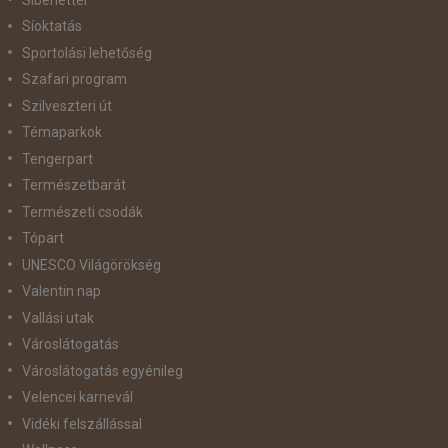
Síoktatás
Sportolási lehetőség
Szafari program
Szilveszteri út
Témaparkok
Tengerpart
Természetbarát
Természeti csodák
Tópart
UNESCO Világörökség
Valentin nap
Vallási utak
Városlátogatás
Városlátogatás egyénileg
Velencei karnevál
Vidéki felszállással