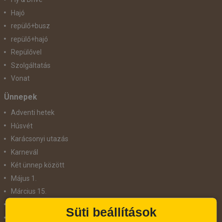
Hajó
repülő+busz
repülő+hajó
Repülővel
Szolgáltatás
Vonat
Ünnepek
Adventi hetek
Húsvét
Karácsonyi utazás
Karnevál
Két ünnep között
Május 1.
Március 15.
Mikulás
Süti beállítások
Nőnap