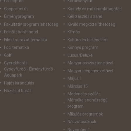
Csillagtúra
Karácsonyi út
Csoportos út
Kastély és múzeumlátogatás
Élményprogram
Kék zászlós strand
Fakultatív program lehetőség
Kiváló megközelíthetőség
Felnőtt barát hotel
Klímás
Film / sorozat tematika
Kultúra és történelem
Foci tematika
Könnyű program
Golf
Luxus/Deluxe
Gyerekbarát
Magyar asszisztenciával
Gyógyfürdő - Élményfürdő -
Magyar idegenvezetővel
Aquapark
Május 1
Hajós kirándulás
Március 15
Háziállat barát
Medencés szállás
Mérsékelt nehézségű
program
Mikulás programok
Nászutasoknak
November 1