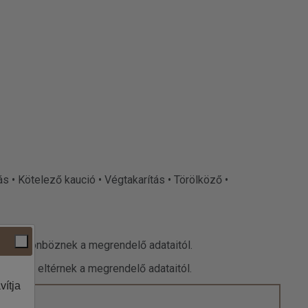
ás • Kötelező kaució • Végtakarítás • Törölköző •
datai különböznek a megrendelő adataitól.
 adatok eltérnek a megrendelő adataitól.
vítja