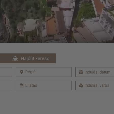
Hajóút kereső