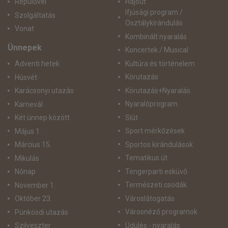
Repülővel
Hajóút
Ifjúsági program /
Szolgáltatás
Osztálykirándulás
Vonat
Kombinált nyaralás
Ünnepek
Koncertek / Musical
Kultúra és történelem
Adventi hetek
Körutazás
Húsvét
Körutazás+Nyaralás
Karácsonyi utazás
Nyaralóprogram
Karnevál
Síút
Két ünnep között
Sport mérkőzések
Május 1.
Sportos kirándulások
Március 15.
Tematikus út
Mikulás
Tengerparti esküvő
Nőnap
Természeti csodák
November 1.
Városlátogatás
Október 23.
Városnéző programok
Pünkösdi utazás
Üdülés - nyaralás
Szilveszter