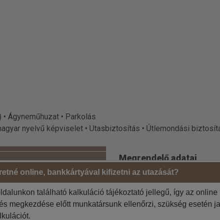
m) • Ágyneműhuzat • Parkolás
 magyar nyelvű képviselet • Utasbiztosítás • Útlemondási biztosít
Megrendelő adatai
etné online, bankkártyával kifizetni az utazását?
Jelölje be, ha az 1. utas a
 szíveskedjenek!
Jelölje be, ha a számlázási
ldalunkon található kalkuláció tájékoztató jellegű, így az online
tés megkezdése előtt munkatársunk ellenőrzi, szükség esetén ja
=
lkulációt.