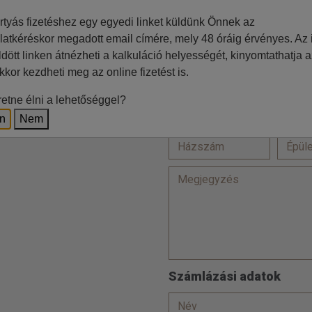
rtyás fizetéshez egy egyedi linket küldünk Önnek az
Ft
latkéréskor megadott email címére, mely 48 óráig érvényes. Az i
Lakcím
ldött linken átnézheti a kalkuláció helyességét, kinyomtathatja a
z irodával történő egyeztetés
kkor kezdheti meg az online fizetést is.
etne élni a lehetőséggel?
en
Nem
Számlázási adatok