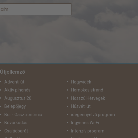
Útjellemző
Adventi út
Hegyvidék
Aktív pihenés
Homokos strand
Augusztus 20
Hosszú Hétvégék
Belépőjegy
Húsvéti út
Bor - Gasztronómia
idegennyelvű program
Búvárkodás
Ingyenes Wi-Fi
Családbarát
Intenzív program