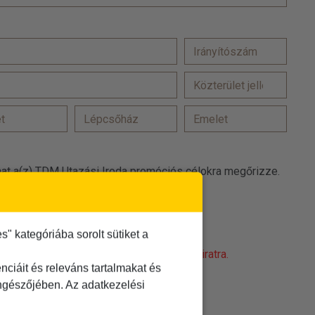
at a(z) TDM Utazási Iroda promóciós célokra megőrizze.
 elfogadom
t
elolvastam és elfogadom
 kategóriába sorolt sütiket a
obot! Kattintson a 'Nem vagyok robot' feliratra.
ciáit és releváns tartalmakat és
öngészőjében. Az adatkezelési