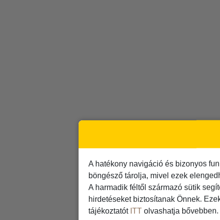
A hatékony navigáció és bizonyos fun
böngésző tárolja, mivel ezek elenged
A harmadik féltől származó sütik segí
hirdetéseket biztosítanak Önnek. Eze
tájékoztatót
ITT
olvashatja bővebben.