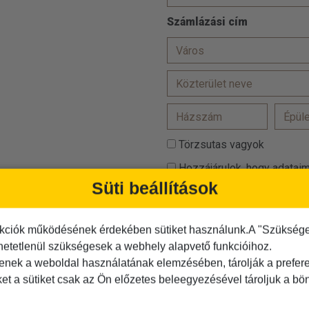
Számlázási cím
Törzsutas vagyok
Hozzájárulok, hogy adataim
Süti beállítások
Az
ÁSZF-et
elolvastam és
Az
adatvédelmi tájékoztató
kciók működésének érdekében sütiket használunk.A "Szükséges"
hetetlenül szükségesek a webhely alapvető funkcióihoz.
Kérjük igazolja, hogy Ön nem r
tenek a weboldal használatának elemzésében, tárolják a preferen
ket a sütiket csak az Ön előzetes beleegyezésével tároljuk a b