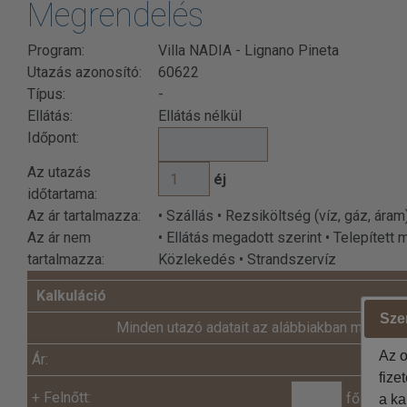
Megrendelés
Program:
Villa NADIA - Lignano Pineta
Utazás azonosító:
60622
Típus:
-
Ellátás:
Ellátás nélkül
Időpont:
Az utazás
éj
időtartama:
Az ár tartalmazza:
• Szállás • Rezsiköltség (víz, gáz, ára
Az ár nem
• Ellátás megadott szerint • Telepített
tartalmazza:
Közlekedés • Strandszervíz
Kalkuláció
Szer
Minden utazó adatait az alábbiakban megadni
Az o
Ár:
fize
+
Felnőtt:
fő x
a ka