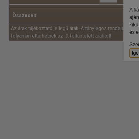
A ká
Összesen:
aján
kikü
Az árak tájékoztató jellegű árak. A tényleges rendelés és a
és e
folyamán eltérhetnek az itt feltüntetett áraktól!
Szer
Ig