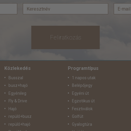
Feliratkozás
Közlekedés
Programtípus
Busszal
1 napos utak
busz+hajó
Belépőjegy
Egyénileg
Egyéni út
Fly & Drive
Egzotikus út
Hajó
Fesztiválok
repülő+busz
Golfút
repülő+hajó
Gyalogtúra