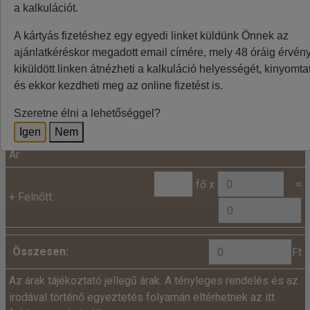
a kalkulációt.
Idegenforgalmi adó - helyszínen fizetendő •
Rezsiköltség (víz, gáz, áram) • Végtakarítás •
A kártyás fizetéshez egy egyedi linket küldünk Önnek az
Törölköző • Ágyneműhuzat • Strandszervíz •
ajánlatkéréskor megadott email címére, mely 48 óráig érvénye
Baleset-, betegség- és poggyászbiztosítás
kiküldött linken átnézheti a kalkuláció helyességét, kinyomtat
és ekkor kezdheti meg az online fizetést is.
Kalkuláció
Szeretne élni a lehetőséggel?
Minden utazó adatait az alábbiakban megadni
szíveskedjenek!
Igen
Nem
Ár:
fő x
=
+
Felnőtt:
Összesen:
Ft
Az árak tájékoztató jellegű árak. A tényleges rendelés és az
irodával történő egyeztetés folyamán eltérhetnek az itt