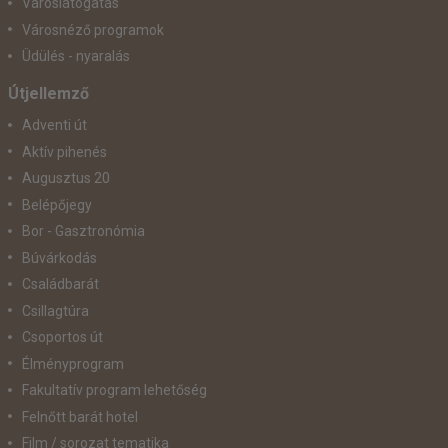
Városlátogatás
Városnéző programok
Üdülés - nyaralás
Útjellemző
Adventi út
Aktív pihenés
Augusztus 20
Belépőjegy
Bor - Gasztronómia
Búvárkodás
Családbarát
Csillagtúra
Csoportos út
Élményprogram
Fakultatív program lehetőség
Felnőtt barát hotel
Film / sorozat tematika