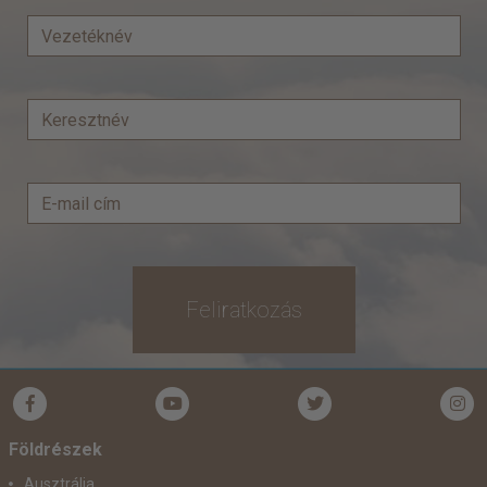
Feliratkozás
Földrészek
Ausztrália