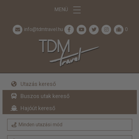
MENÜ
info@tdmtravel.hu
0
Utazás kereső
Buszos utak kereső
Hajóút kereső