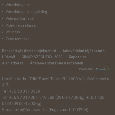
Városlátogatás
Városlátogatás egyénileg
Velencei karnevál
Vidéki felszállással
Wellness
Zene tematika
Bankkártyás fizetés tájékoztató
Adatvédelmi tájékoztató
Hírlevél
GINOP SZÉCHENYI 2020
Kapcsolat
Ajánlatkérés
Általános szerződési feltételek
POWERED BY:
Utazási Iroda -
TdM Travel Tours Kft. 2600 Vác, Széchenyi u.
3-7.
Tel:
+36 30 331 3359
Tel:
+36 27 319 381
,
319 382
(09:00-17:00-ig),
+36 1 408
0134 (09:00-15:00-ig)
E-mail:
info@tdmtravel.hu
(Eng.szám: U-000204)