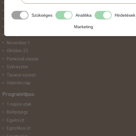
Két ünnep között
Május 1.
Szükséges
Analitika
Hirdetések
Március 15.
Marketing
Mikulás
Nőnap
November 1.
Október 23.
Pünkösdi utazás
Szilveszter
Tavaszi szünet
Valentin nap
Programtípus
1 napos utak
Belépőjegy
Egyéni út
Egzotikus út