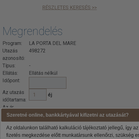
RÉSZLETES KERESÉS >>
Megrendelés
Program:
LA PORTA DEL MARE
Utazás
498272
azonosító:
Típus:
-
Ellátás:
Ellátás nélkül
Időpont:
Az utazás
éj
időtartama:
Az ár
• Szállás
tartalmazza:
Szeretné online, bankkártyával kifizetni az utazását?
Az ár nem
• Utasbiztosítás • Útlemondási biztosítás •
Az oldalunkon található kalkuláció tájékoztató jellegű, így az
tartalmazza:
Foglalási díj • Szervízdíj • Üdülőhelyi díj •
fizetés megkezdése előtt munkatársunk ellenőrzi, szükség es
Idegenforgalmi adót az ár tartalmazza •