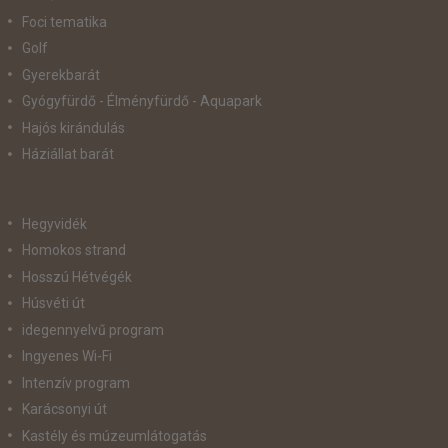
Foci tematika
Golf
Gyerekbarát
Gyógyfürdő - Élményfürdő - Aquapark
Hajós kirándulás
Háziállat barát
Hegyvidék
Homokos strand
Hosszú Hétvégék
Húsvéti út
idegennyelvű program
Ingyenes Wi-Fi
Intenzív program
Karácsonyi út
Kastély és múzeumlátogatás