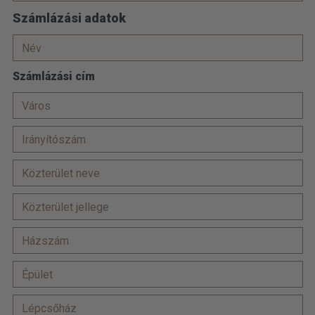
Számlázási adatok
Számlázási cím