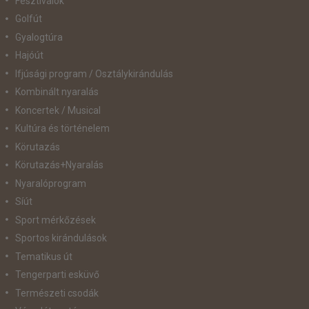
Fesztiválok
Golfút
Gyalogtúra
Hajóút
Ifjúsági program / Osztálykirándulás
Kombinált nyaralás
Koncertek / Musical
Kultúra és történelem
Körutazás
Körutazás+Nyaralás
Nyaralóprogram
Síút
Sport mérkőzések
Sportos kirándulások
Tematikus út
Tengerparti esküvő
Természeti csodák