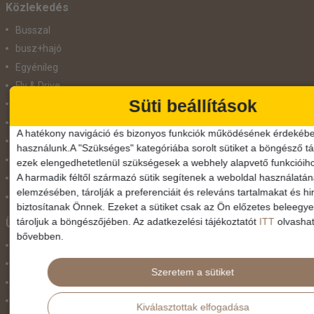
Közlekedés
Busszal
busz+hajó
Egyénileg
Fly & Drive
Süti beállítások
Hajó
repülő+busz
A hatékony navigáció és bizonyos funkciók működésének érdekébe
repülő+hajó
használunk.A "Szükséges" kategóriába sorolt sütiket a böngésző tár
Repülővel
ezek elengedhetetlenül szükségesek a webhely alapvető funkcióih
A harmadik féltől származó sütik segítenek a weboldal használatá
Szolgáltatás
elemzésében, tárolják a preferenciáit és releváns tartalmakat és hi
Vonat
biztosítanak Önnek. Ezeket a sütiket csak az Ön előzetes beleegy
tároljuk a böngészőjében. Az adatkezelési tájékoztatót
ITT
olvashat
Ünnepek
bővebben.
Adventi hetek
Húsvét
Szeretem a sütiket
Karácsonyi utazás
Karnevál
Kiválasztottak elfogadása