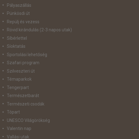
Pályaszállás
Pünkösdi út
Repülj és vezess
Rövid kirándulás (2-3 napos utak)
Síbérlettel
Síoktatás
Sportolási lehetőség
Szafari program
Szilveszteri út
Témaparkok
Tengerpart
Természetbarát
Természeti csodák
Tópart
UNESCO Világörökség
Valentin nap
Vallási utak