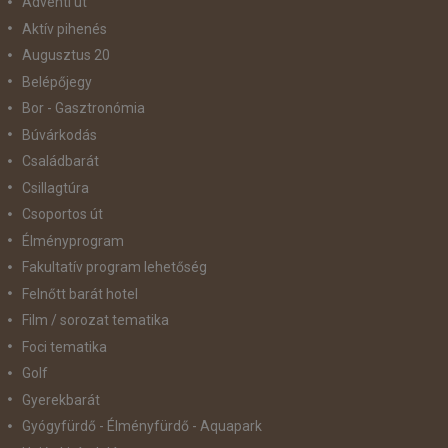
Adventi út
Aktív pihenés
Augusztus 20
Belépőjegy
Bor - Gasztronómia
Búvárkodás
Családbarát
Csillagtúra
Csoportos út
Élményprogram
Fakultatív program lehetőség
Felnőtt barát hotel
Film / sorozat tematika
Foci tematika
Golf
Gyerekbarát
Gyógyfürdő - Élményfürdő - Aquapark