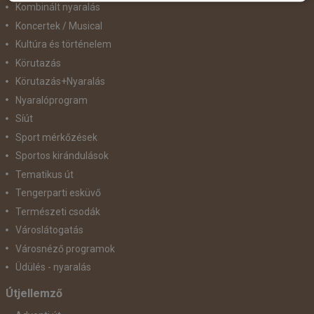
Kombinált nyaralás
Koncertek / Musical
Kultúra és történelem
Körutazás
Körutazás+Nyaralás
Nyaralóprogram
Síút
Sport mérkőzések
Sportos kirándulások
Tematikus út
Tengerparti esküvő
Természeti csodák
Városlátogatás
Városnéző programok
Üdülés - nyaralás
Útjellemző