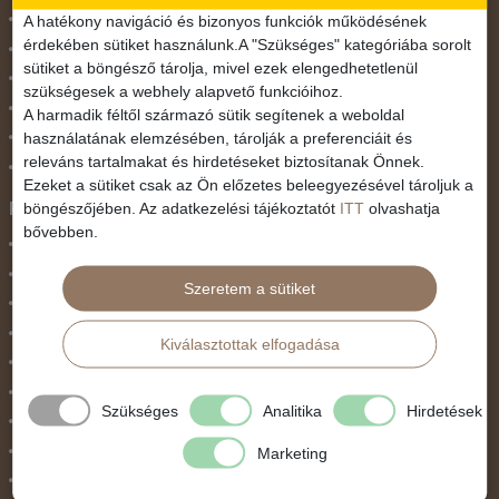
November 1.
A hatékony navigáció és bizonyos funkciók működésének
érdekében sütiket használunk.A "Szükséges" kategóriába sorolt
Október 23.
sütiket a böngésző tárolja, mivel ezek elengedhetetlenül
Pünkösdi utazás
szükségesek a webhely alapvető funkcióihoz.
Szilveszter
A harmadik féltől származó sütik segítenek a weboldal
használatának elemzésében, tárolják a preferenciáit és
Tavaszi szünet
releváns tartalmakat és hirdetéseket biztosítanak Önnek.
Valentin nap
Ezeket a sütiket csak az Ön előzetes beleegyezésével tároljuk a
Programtípus
böngészőjében. Az adatkezelési tájékoztatót
ITT
olvashatja
bővebben.
1 napos utak
Belépőjegy
Szeretem a sütiket
Egyéni út
Egzotikus út
Kiválasztottak elfogadása
Fesztiválok
Golfút
Szükséges
Analitika
Hirdetések
Gyalogtúra
Hajóút
Marketing
Ifjúsági program / Osztálykirándulás