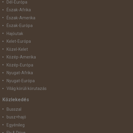
Dél-Európa
Észak-Afrika
Észak-Amerika
Észak-Európa
Hajóutak
Kelet-Európa
Közel-Kelet
Közép-Amerika
Közép-Európa
Nyugat-Afrika
Nyugat-Európa
Világ körüli körutazás
Közlekedés
Busszal
busz+hajó
Egyénileg
Fly & Drive