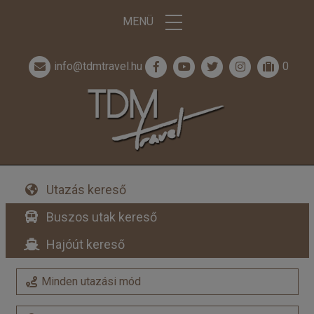
MENÜ
info@tdmtravel.hu
0
Utazás kereső
Buszos utak kereső
Hajóút kereső