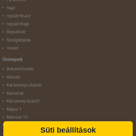
Hajó
repülő+busz
repülő+hajó
Repülővel
Szolgáltatás
Vonat
Ünnepek
Adventi hetek
Húsvét
Karácsonyi utazás
Karnevál
Két ünnep között
Május 1.
Március 15.
Mikulás
Süti beállítások
Nőnap