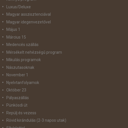
Luxus/Deluxe
Magyar asszisztenciával
Magyar idegenvezetővel
Május 1
Március 15
Medencés szállás
Mérsékelt nehézségű program
Mikulás programok
Nászutasoknak
November 1
Nyelvtanfolyamok
Október 23
Pályaszállás
Pünkösdi út
Repülj és vezess
Rövid kirándulás (2-3 napos utak)
Síbérlettel