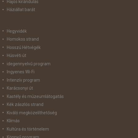
Hajós kirándulás
Háziállat barát
Hegyvidék
Homokos strand
Hosszú Hétvégék
Húsvéti út
idegennyelvű program
Ingyenes Wi-Fi
Intenzív program
Karácsonyi út
Kastély és múzeumlátogatás
Kék zászlós strand
Kiváló megközelíthetőség
Klímás
Kultúra és történelem
Könnyű program