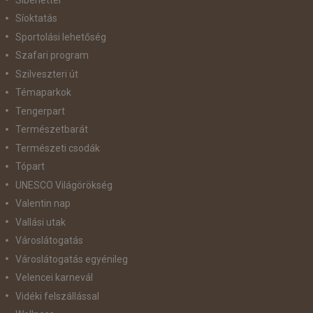
Síoktatás
Sportolási lehetőség
Szafari program
Szilveszteri út
Témaparkok
Tengerpart
Természetbarát
Természeti csodák
Tópart
UNESCO Világörökség
Valentin nap
Vallási utak
Városlátogatás
Városlátogatás egyénileg
Velencei karnevál
Vidéki felszállással