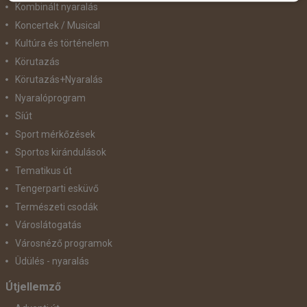
Kombinált nyaralás
Koncertek / Musical
Kultúra és történelem
Körutazás
Körutazás+Nyaralás
Nyaralóprogram
Síút
Sport mérkőzések
Sportos kirándulások
Tematikus út
Tengerparti esküvő
Természeti csodák
Városlátogatás
Városnéző programok
Üdülés - nyaralás
Útjellemző