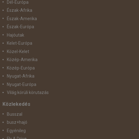
Dél-Európa
Észak-Afrika
Észak-Amerika
Észak-Európa
Hajóutak
Kelet-Európa
Közel-Kelet
Közép-Amerika
Közép-Európa
Nyugat-Afrika
Nyugat-Európa
Világ körüli körutazás
Közlekedés
Busszal
busz+hajó
Egyénileg
Fly & Drive