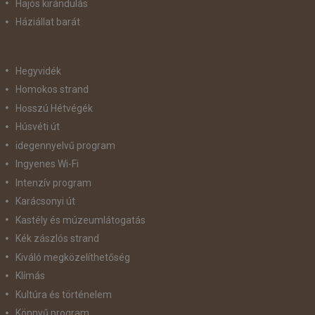
Hajós kirándulás
Háziállat barát
Hegyvidék
Homokos strand
Hosszú Hétvégék
Húsvéti út
idegennyelvű program
Ingyenes Wi-Fi
Intenzív program
Karácsonyi út
Kastély és múzeumlátogatás
Kék zászlós strand
Kiváló megközelíthetőség
Klímás
Kultúra és történelem
Könnyű program