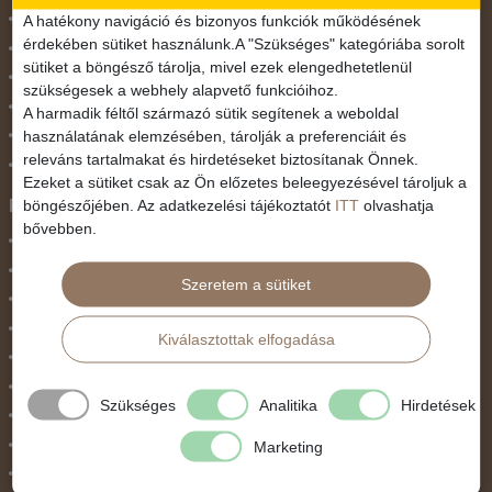
November 1.
A hatékony navigáció és bizonyos funkciók működésének
érdekében sütiket használunk.A "Szükséges" kategóriába sorolt
Október 23.
sütiket a böngésző tárolja, mivel ezek elengedhetetlenül
Pünkösdi utazás
szükségesek a webhely alapvető funkcióihoz.
Szilveszter
A harmadik féltől származó sütik segítenek a weboldal
használatának elemzésében, tárolják a preferenciáit és
Tavaszi szünet
releváns tartalmakat és hirdetéseket biztosítanak Önnek.
Valentin nap
Ezeket a sütiket csak az Ön előzetes beleegyezésével tároljuk a
Programtípus
böngészőjében. Az adatkezelési tájékoztatót
ITT
olvashatja
bővebben.
1 napos utak
Belépőjegy
Szeretem a sütiket
Egyéni út
Egzotikus út
Kiválasztottak elfogadása
Fesztiválok
Golfút
Szükséges
Analitika
Hirdetések
Gyalogtúra
Hajóút
Marketing
Ifjúsági program / Osztálykirándulás