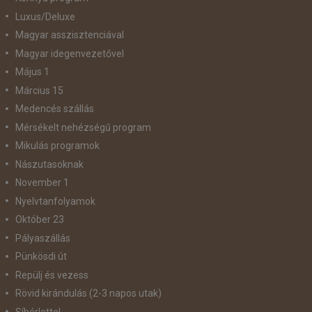
Luxus/Deluxe
Magyar asszisztenciával
Magyar idegenvezetővel
Május 1
Március 15
Medencés szállás
Mérsékelt nehézségű program
Mikulás programok
Nászutasoknak
November 1
Nyelvtanfolyamok
Október 23
Pályaszállás
Pünkösdi út
Repülj és vezess
Rövid kirándulás (2-3 napos utak)
Síbérlettel