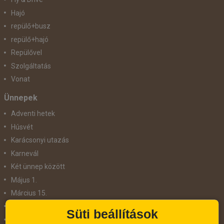
Hajó
repülő+busz
repülő+hajó
Repülővel
Szolgáltatás
Vonat
Ünnepek
Adventi hetek
Húsvét
Karácsonyi utazás
Karnevál
Két ünnep között
Május 1.
Március 15.
Mikulás
Süti beállítások
Nőnap