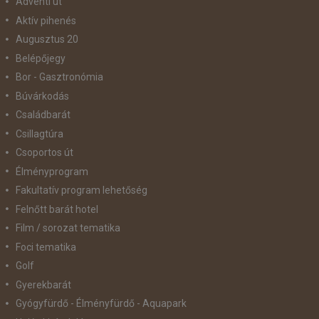
Adventi út
Aktív pihenés
Augusztus 20
Belépőjegy
Bor - Gasztronómia
Búvárkodás
Családbarát
Csillagtúra
Csoportos út
Élményprogram
Fakultatív program lehetőség
Felnőtt barát hotel
Film / sorozat tematika
Foci tematika
Golf
Gyerekbarát
Gyógyfürdő - Élményfürdő - Aquapark