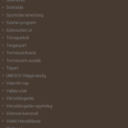
Síoktatás
Sportolási lehetőség
Szafari program
Szilveszteri út
Témaparkok
Tengerpart
Természetbarát
Természeti csodák
Tópart
UNESCO Világörökség
Valentin nap
Vallási utak
Városlátogatás
Városlátogatás egyénileg
Velencei karnevál
Vidéki felszállással