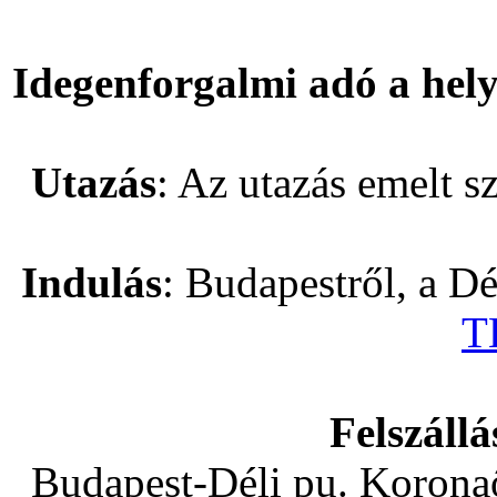
Idegenforgalmi adó a hely
Utazás
: Az utazás emelt s
Indulás
: Budapestről, a D
T
Felszállá
Budapest-Déli pu. Korona