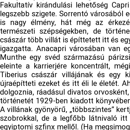
Fakultatív kirándulási lehetőség Capri
legszebb szigete. Sorrentó városából e
is nagy élmény, hát még az érkezé
természeti szépségekben, de történ
császár több villát is építtetett itt és
igazgatta. Anacapri városában van egy
Munthe egy svéd származású párizsi 
eleinte a karrierjére koncentrált, mé
Tiberius császár villájának és egy 
újraépítteti ezeket és itt éli le életét. 
dolgoznia, ráadásul divatos orvosként
történetét 1929-ben kiadott könyvében
A villának gyönyörű, „többszintes” ker
szobrokkal, de a legfőbb látnivaló it
egyiptomi szfinx mellől. (Ha megsimog