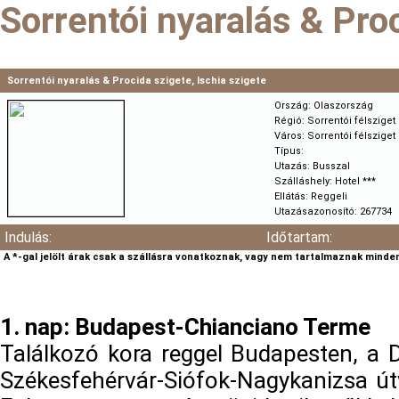
Sorrentói nyaralás & Proc
Sorrentói nyaralás & Procida szigete, Ischia szigete
Ország:
Olaszország
Régió:
Sorrentói félsziget
Város:
Sorrentói félsziget
Típus:
Utazás:
Busszal
Szálláshely:
Hotel ***
Ellátás:
Reggeli
Utazásazonosító:
267734
Indulás:
Időtartam:
A *-gal jelölt árak csak a szállásra vonatkoznak, vagy nem tartalmaznak minden
1. nap: Budapest-Chianciano Terme
Találkozó kora reggel Budapesten, a 
Székesfehérvár-Siófok-Nagykanizsa út