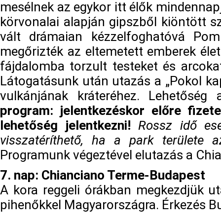
mesélnek az egykor itt élők mindennap
körvonalai alapján gipszből kiöntött s
vált drámaian kézzelfoghatóvá Po
megőrizték az eltemetett emberek élet
fájdalomba torzult testeket és arcoka
Látogatásunk után utazás a „Pokol k
vulkánjának kráteréhez. Lehetőség
program: jelentkezéskor előre fizet
lehetőség jelentkezni!
Rossz idő es
visszatéríthető, ha a park területe a
Programunk végeztével elutazás a Chia
7. nap: Chianciano Terme-Budapest
A kora reggeli órákban megkezdjük ut
pihenőkkel Magyarországra. Érkezés Bu