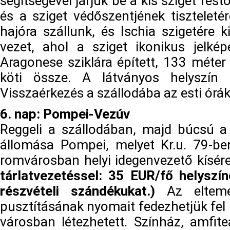
segítségével járjuk be a kis sziget fest
és a sziget védőszentjének tiszteleté
hajóra szállunk, és Ischia szigetére 
vezet, ahol a sziget ikonikus jelkép
Aragonese sziklára épített, 133 méter
köti össze. A látványos helyszín 
Visszaérkezés a szállodába az esti órá
6. nap: Pompei-Vezúv
Reggeli a szállodában, majd búcsú a 
állomása Pompei, melyet Kr.u. 79-be
romvárosban helyi idegenvezető kísére
tárlatvezetéssel: 35 EUR/fő helyszín
részvételi szándékukat.)
Az eltem
pusztításának nyomait fedezhetjük fel 
városban létezhetett. Színház, amfi