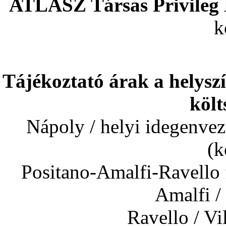
ATLASZ Társas Privileg 
k
Tájékoztató árak a helyszí
költ
Nápoly / helyi idegenve
(k
Positano-Amalfi-Ravello
Amalfi
Ravello / V