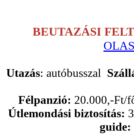
BEUTAZÁSI FEL
OLA
Utazás
: autóbusszal
Száll
Félpanzió:
20.000,-Ft/f
Útlemondási biztosítás:
guide: