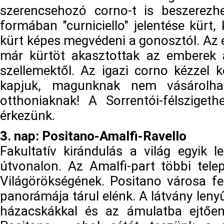
szerencsehozó corno-t is beszerezh
formában "curniciello" jelentése kürt
kürt képes megvédeni a gonosztól. Az e
már kürtöt akasztottak az emberek 
szellemektől. Az igazi corno kézzel k
kapjuk, magunknak nem vásárolhatj
otthoniaknak! A Sorrentói-félsziget
érkezünk.
3. nap: Positano-Amalfi-Ravello
Fakultatív kirándulás a világ egyik
útvonalon. Az Amalfi-part többi tel
Világörökségének. Positano városa fel
panorámája tárul elénk. A látvány len
házacskákkal és az ámulatba ejtően