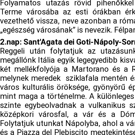
Folyamatos utazás rövid pihenőkkel
Terme városába az esti órákban érk
vezethető vissza, neve azonban a római
„egészség városának” is nevezik. Félpa
2.nap: Sant'Agata dei Goti-Nápoly-Sor
Reggeli után folytatjuk az utazásu
megállónk Itália egyik legegyedibb kisv
két mellékfolyója a Martorano és a R
melynek meredek sziklafala mentén és 
város kulturális öröksége, gyönyörű é
mint maga a történelme. A különleges 
szinte egybeolvadnak a vulkanikus szi
középkori városfal, a vár és a Dóm 
Folytatjuk utunkat Nápolyba, ahol a vá
és a Piazza del Plebiscito megtekintés