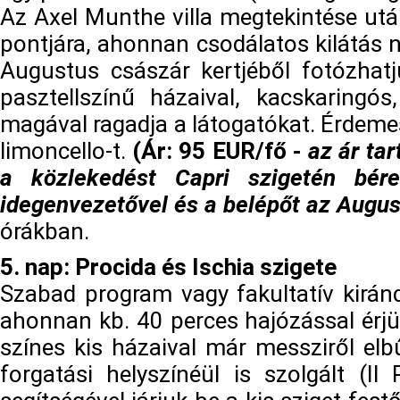
Az Axel Munthe villa megtekintése utá
pontjára, ahonnan csodálatos kilátás n
Augustus császár kertjéből fotózhatju
pasztellszínű házaival, kacskaringós,
magával ragadja a látogatókat. Érdeme
limoncello-t.
(Ár: 95 EUR/fő -
az ár tar
a közlekedést Capri szigetén bére
idegenvezetővel és a belépőt az Augus
órákban.
5. nap: Procida és Ischia szigete
Szabad program vagy fakultatív kiránd
ahonnan kb. 40 perces hajózással érjük
színes kis házaival már messziről elbű
forgatási helyszínéül is szolgált (Il