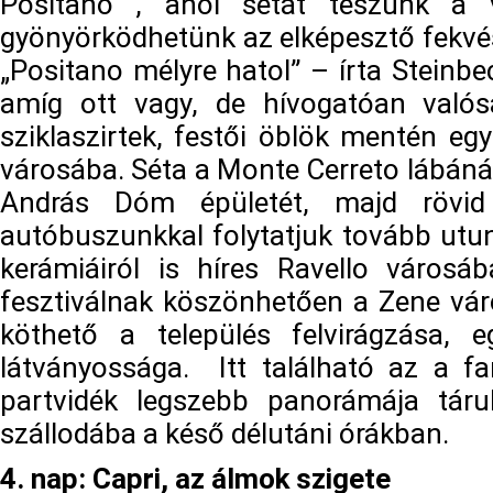
Positano , ahol sétát teszünk a 
gyönyörködhetünk az elképesztő fekvé
„Positano mélyre hatol” – írta Steinb
amíg ott vagy, de hívogatóan valósá
sziklaszirtek, festői öblök mentén e
városába. Séta a Monte Cerreto lábáná
András Dóm épületét, majd rövid
autóbuszunkkal folytatjuk tovább utun
kerámiáiról is híres Ravello város
fesztiválnak köszönhetően a Zene vár
köthető a település felvirágzása, e
látványossága. Itt található az a fa
partvidék legszebb panorámája tár
szállodába a késő délutáni órákban.
4. nap: Capri, az álmok szigete